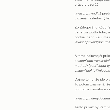
práve prezeráš
javascript:void(..)
preds
uložený nasledovný te
Zo Zdrojového Kódu (Z
generuje podľa toho, 
cookie. napr. Zaujíma 
javascript:void(docum
...
A teraz haluznejší prí
action="http://www.nie
method="post" input t
value="niekto@nieco.s
Dajme tomu, že ide o 
To potom znamená, že
pri troche námahy a za
javascript:alert(docume
Tento príkaz by Vám v