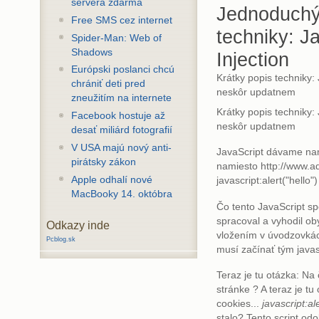
servera zdarma
Jednoduchý
Free SMS cez internet
techniky: J
Spider-Man: Web of
Shadows
Injection
Európski poslanci chcú
Krátky popis techniky: 
chrániť deti pred
neskôr updatnem
zneužitím na internete
Krátky popis techniky: 
Facebook hostuje až
neskôr updatnem
desať miliárd fotografií
V USA majú nový anti-
JavaScript dávame nam
pirátsky zákon
namiesto http://www.a
Apple odhalí nové
javascript:alert("hello")
MacBooky 14. októbra
Čo tento JavaScript sp
spracoval a vyhodil ob
Odkazy inde
vložením v úvodzovkác
Pcblog.sk
musí začínať tým javas
Teraz je tu otázka: Na
stránke ? A teraz je t
cookies...
javascript:a
stalo? Tento script odo