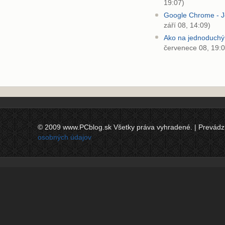
19:07)
Google Chrome - J
září 08, 14:09)
Ako na jednoduchý
červenece 08, 19:0
© 2009 www.PCblog.sk Všetky práva vyhradené. | Prevádzkov
osobných údajov