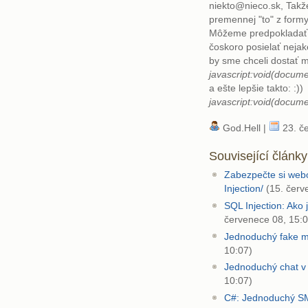
niekto@nieco.sk, Takž
premennej "to" z formy
Môžeme predpokladať, 
čoskoro posielať nejak
by sme chceli dostať m
javascript:void(docume
a ešte lepšie takto: :))
javascript:void(docume
God.Hell |
23. č
Související články
Zabezpečte si web
Injection/
(15. červ
SQL Injection: Ako
červenece 08, 15:0
Jednoduchý fake m
10:07)
Jednoduchý chat 
10:07)
C#: Jednoduchý SM