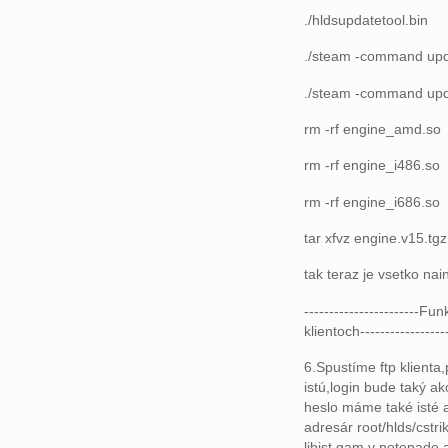
./hldsupdatetool.bin
./steam -command upda
./steam -command upda
rm -rf engine_amd.so
rm -rf engine_i486.so
rm -rf engine_i686.so
tar xfvz engine.v15.tgz
tak teraz je vsetko nai
-----------------------
klientoch-----------------
6.Spustíme ftp klienta
istú,login bude taký ako
heslo máme také isté a
adresár root/hlds/cstr
libist.gam v notepade