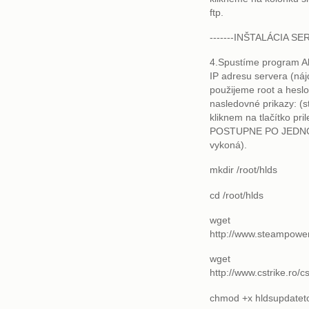
ftp.
-------INŠTALÁCIA SERV
4.Spustíme program A
IP adresu servera (náj
použijeme root a hesl
nasledovné prikazy: (s
kliknem na tlačítko p
POSTUPNE PO JEDNOM
vykoná).
mkdir /root/hlds
cd /root/hlds
wget
http://www.steampowe
wget
http://www.cstrike.ro/c
chmod +x hldsupdateto