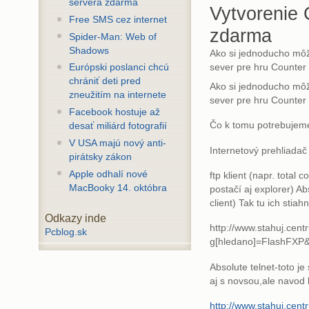
servera zdarma
Vytvorenie 
Free SMS cez internet
zdarma
Spider-Man: Web of
Shadows
Ako si jednoducho môže
sever pre hru Counter 
Európski poslanci chcú
chrániť deti pred
Ako si jednoducho môže
zneužitím na internete
sever pre hru Counter 
Facebook hostuje až
Čo k tomu potrebujem
desať miliárd fotografií
V USA majú nový anti-
Internetový prehliadač
pirátsky zákon
Apple odhalí nové
ftp klient (napr. tota
MacBooky 14. októbra
postačí aj explorer) Ab
client) Tak tu ich stia
Odkazy inde
http://www.stahuj.centr
Pcblog.sk
g[hledano]=FlashFXP&
Absolute telnet-toto je
aj s novsou,ale navod 
http://www.stahuj.cent