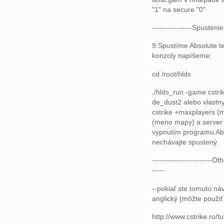
"1" na secure "0"
----------------Spustenie
9.Spustíme Absolute te
konzoly napíšeme:
cd /root/hlds
./hlds_run -game cstr
de_dust2 alebo vlastny
cstrike +maxplayers (
(meno mapy) a server 
vypnutím programu Abs
nechávajte spustený.
------------------------Oth
-----
--pokiaľ ste tomuto ná
anglický (môžte použiť
http://www.cstrike.ro/