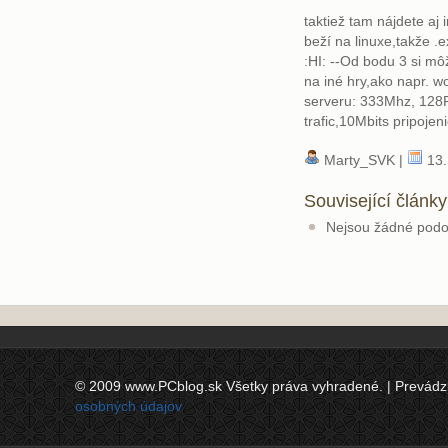
taktiež tam nájdete aj 
beží na linuxe,takže 
:HI: --Od bodu 3 si môž
na iné hry,ako napr. w
serveru: 333Mhz, 12
trafic,10Mbits pripojen
Marty_SVK |
13.
Související články
Nejsou žádné podo
© 2009 www.PCblog.sk Všetky práva vyhradené. | Prevádzkov
osobných údajov