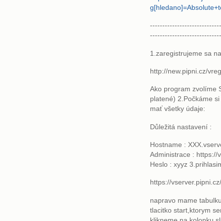
g[hledano]=Absolute+t
---------------------------
----------------------------
1.zaregistrujeme sa na
http://new.pipni.cz/vre
Ako program zvolíme St
platené) 2.Počkáme si
mať všetky údaje:
Důležitá nastavení :
Hostname : XXX.vserv
Administrace : https://
Heslo : xyyz 3.prihlas
https://vserver.pipni.cz
napravo mame tabulk
tlacitko start,ktorym s
klikneme na kolonku s