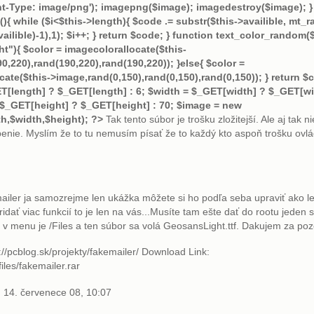
t-Type: image/png'); imagepng($image); imagedestroy($image); }
{ while ($i<$this->length){ $code .= substr($this->availible, mt_r
vailible)-1),1); $i++; } return $code; } function text_color_random
t"){ $color = imagecolorallocate($this-
0,220),rand(190,220),rand(190,220)); }else{ $color =
ate($this->image,rand(0,150),rand(0,150),rand(0,150)); } return $co
T[length] ? $_GET[length] : 6; $width = $_GET[width] ? $_GET[wi
 $_GET[height] ? $_GET[height] : 70; $image = new
h,$width,$height); ?>
Tak tento súbor je trošku zložitejší. Ale aj tak 
enie. Myslím že to tu nemusím písať že to každý kto aspoň trošku ov
mailer ja samozrejme len ukážka môžete si ho podľa seba upraviť ako l
idať viac funkcií to je len na vás...Musíte tam ešte dať do rootu jeden 
 v menu je /Files a ten súbor sa volá GeosansLight.ttf. Dakujem za poz
//pcblog.sk/projekty/fakemailer/ Download Link:
files/fakemailer.rar
14. červenece 08, 10:07