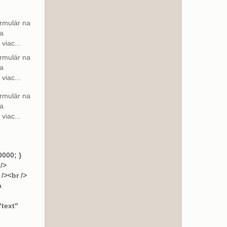
ormulár na
sa
viac...
ormulár na
sa
viac...
ormulár na
sa
viac...
0000; }
/>
/><br />
a
text"