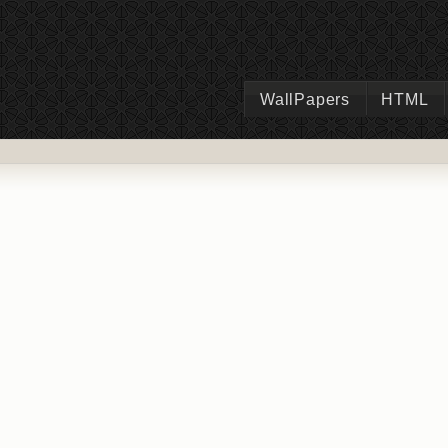
WallPapers
HTML