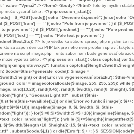
" value="Vymaž" /> </form> </body> </html>
Toto by myslím stačilo
hp može vyzerať takto :
<?php session_start();
code]==$_POST[code]){ echo "Overenie úspesné"; }else{ echo "O
f ($_POST['from'] == ""){ echo "Pole from je povinne"; } if ($_POST
 to je povinne"; } if ($_POST['predmet'] == ""){ echo "Pole predmet
($_POST['text'] == ""){ echo "Pole text je povinne"; }
edmet,$text,$to); ?>
To je všetko ku súboru spracuj.php myslím že nič
e kto sa aspoň deň učí PHP tak pre neho neni problém spraviť takýto sc
ozrieme na script image.php. Tento súbor nám bude generovať obrázok
 môže vyzeraž takto :
<?php session_start(); class captcha{ var $av
fghjkmnpqrstuvwxyz"; function captcha($length,$width,$height)
h; $code=$this->generate_code(); $image =
width,$height) or die('Error vo vygenerovaní obrázku'); $this->i
round_color = imagecolorallocate($image, 255, 255, 255); while (
mage, rand(13,20), rand(0,45), rand(0, $width), rand(0, $height), $t
ndom("light"), "GeosansLight.ttf" , substr($this-
0,strlen($this->availible)),1)) or die('Error vo funkcií image'); $i++;
ight;$i=$i+10){ imageline($image, 0, $i, $width, $i, $this-
dom("light")); } for($i=0;$i<$width;$i=$i+10){ imageline($image, $i,
>text_color_random("light")); } while ($j<=$length){ imagettftext(
0), $j*$width/$length+10, $height/2+15, $this->text_color_random("
tf" , substr($code,$j,1) ) or die('Error'); $j++; } $_SESSION[code