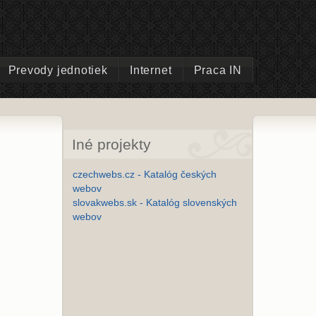
Prevody jednotiek
Internet
Praca IN
Iné projekty
czechwebs.cz - Katalóg českých
webov
slovakwebs.sk - Katalóg slovenských
webov