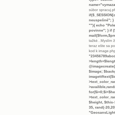
name="vymazať
súbor spracuj.p
if($_SESSION[
neuspešné"; } i
""){ echo "Pole
povinne"; } if 
mail($form,$pr
tažké...Myslím ž
teraz ešte sa p
kod k image.php
"23456789abcde
>length=$lengt
@imagecreate($
$image; $backg
imagettftext($i
>text_color_ra
>availible,rand(
for($i=0;$i<$he
>text_color_ran
$height, $this-
35, rand(-20,2
"GeosansLight.t