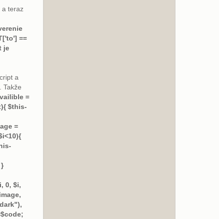
 a teraz
verenie
['to'] ==
 je
ript a
. Takže
ailible =
{ $this-
mage =
$i<10){
his-
 }
 0, $i,
$image,
dark"),
]=$code;