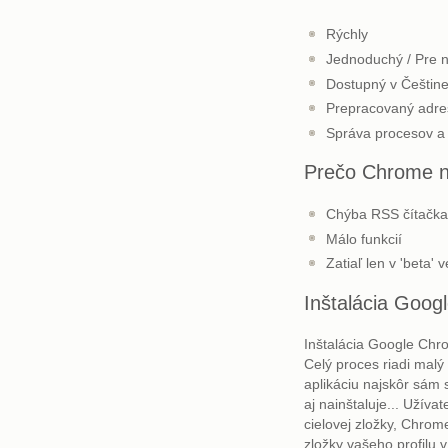
Rýchly
Jednoduchý / Pre 
Dostupný v Češtine
Prepracovaný adre
Správa procesov a 
Prečo Chrome n
Chýba RSS čítačk
Málo funkcií
Zatiaľ len v 'beta' v
Inštalácia Goo
Inštalácia Google Chr
Celý proces riadi malý 
aplikáciu najskôr sám 
aj nainštaluje... Užíva
cielovej zložky, Chrom
zložky vašeho profilu