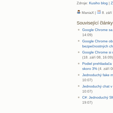
Zdroje:
Kusiho blog
|
Z
ManiaX |
8. září
Související články
Google Chrome sa u
14:09)
Google Chrome obs
bezpečnostných c
Google Chrome si m
(18. září 08, 16:09)
Podiel prehliadača
skoro 3%
(4. září 0
Jednoduchý fake m
10:07)
Jednoduchý chat 
10:07)
C#: Jednoduchý SM
19:07)