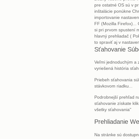
pre ostatné OS sú v pr
inštalácie ponúkne Ch
importovanie nastavení 
FF (Mozilla Firefox)...
si pri prvom spustení
hlavný prehliadač ( P
to spraviť aj v nastave
Sťahovanie Súb
Veľmi jednoduchým a 
vyriešená história sťa
Priebeh sťahovania sú
stávkovom riadku...
Podrobnejší prehľad n
sťahovanie získate kli
všetky sťahovania"
Prehliadanie We
Na stránke sú dostupné