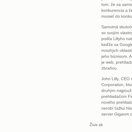
tom, že sa samo
konkurencia a ž
musieť do konku
Samotná skutočn
so svojím vlast
podľa Lillyho na
keďže sa Google
mnohých oblastí,
jeho biznisom. 
je web, prehliad
zbraňou.
John Lilly, CEO 
Corporation, kt
druhým najpouží
prehliadačom Fire
nového prehlia
nerobí ťažkú hl
server Gigaom.
Žive.sk