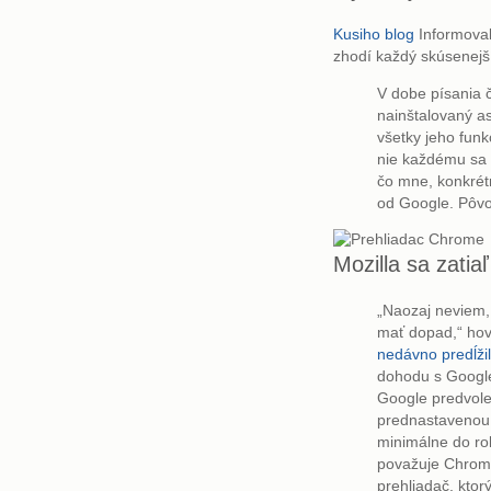
Kusiho blog
Informova
zhodí každý skúsenejší
V dobe písania 
nainštalovaný a
všetky jeho funk
nie každému sa 
čo mne, konkrét
od Google. Pôv
Mozilla sa zati
„Naozaj neviem,
mať dopad,“ hovor
nedávno predĺži
dohodu s Google
Google predvol
prednastavenou
minimálne do rok
považuje Chrome
prehliadač, ktorý