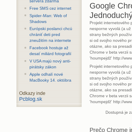
servera zdarma
Google Chr
Free SMS cez internet
Jednoduchý
Spider-Man: Web of
Shadows
Projekt internetového
nesporne vyvolá (a už
Európski poslanci chcú
strany bežných použív
chrániť deti pred
si od svojho nového pr
zneužitím na internete
otázne, ako sa presad
Facebook hostuje až
Chrome v beta verzii s
desať miliárd fotografií
'houmpejdž' http://w
V USA majú nový anti-
Projekt internetového
pirátsky zákon
nesporne vyvolá (a už
Apple odhalí nové
strany bežných použív
MacBooky 14. októbra
si od svojho nového pr
otázne, ako sa presad
Odkazy inde
Chrome v beta verzii s
Pcblog.sk
'houmpejdž' http://w
Dostupná je z
Prečo Chrome in