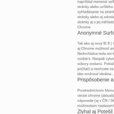
napríklad menenie veľk
stránky alebo určitého 
vyhľadávanie na strán
stránky alebo aj odos
stránky aj s jej náhľ
Chrome
Anonymné Surf
Tak ako aj nový IE 8 ( 
aj Chrome možnosť an
Nedochádza teda ani k 
cookie's. Naopak vytvo
súbory zostanú. Pokia
počítači a nechcete z
táto možnosť ideálna..
Prispôsobenie 
Prostredníctvom Menu 
verzie chrome (aktualiz
nápovede (aj v ČR / S
možnostiam nastavení 
Zlyhal aj Potešil