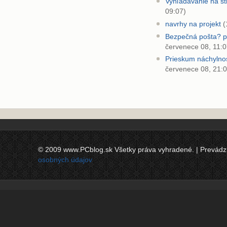
Vyhľadávanie na s
09:07)
navrhy na projekt
(
Bezpečná pošta? pr
červenece 08, 11:0
Prieskum náchylnos
červenece 08, 21:0
© 2009 www.PCblog.sk Všetky práva vyhradené. | Prevádzkov
osobných údajov