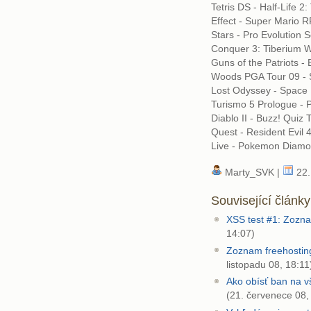
Tetris DS - Half-Life 
Effect - Super Mario 
Stars - Pro Evolution
Conquer 3: Tiberium W
Guns of the Patriots - 
Woods PGA Tour 09 - S
Lost Odyssey - Space 
Turismo 5 Prologue - P
Diablo II - Buzz! Quiz 
Quest - Resident Evil 
Live - Pokemon Diamon
Marty_SVK |
22.
Související články
XSS test #1: Zozn
14:07)
Zoznam freehosti
listopadu 08, 18:11
Ako obísť ban na v
(21. červenece 08,