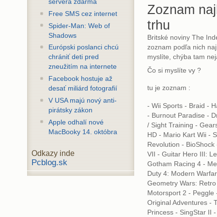
servera zdarma
Zoznam najl
Free SMS cez internet
trhu
Spider-Man: Web of
Shadows
Britské noviny The Ind
zoznam podľa nich najl
Európski poslanci chcú
myslíte, chýba tam ne
chrániť deti pred
zneužitím na internete
Čo si myslíte vy ?
Facebook hostuje až
tu je zoznam :
desať miliárd fotografií
V USA majú nový anti-
- Wii Sports - Braid - 
pirátsky zákon
- Burnout Paradise - D
Apple odhalí nové
/ Sight Training - Gear
MacBooky 14. októbra
HD - Mario Kart Wii - S
Revolution - BioShock 
Odkazy inde
VII - Guitar Hero III: 
Pcblog.sk
Gotham Racing 4 - Medi
Duty 4: Modern Warfare
Geometry Wars: Retro 
Motorsport 2 - Peggle 
Original Adventures - 
Princess - SingStar II