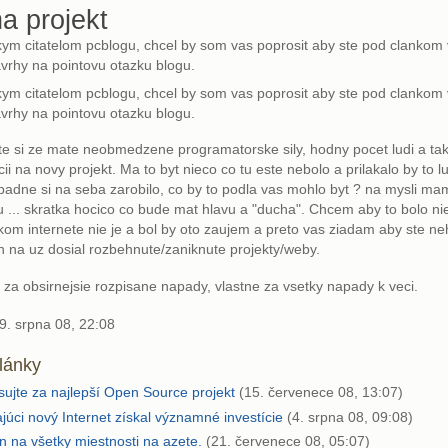
a projekt
kym citatelom pcblogu, chcel by som vas poprosit aby ste pod clankom v
avrhy na pointovu otazku blogu.
kym citatelom pcblogu, chcel by som vas poprosit aby ste pod clankom v
avrhy na pointovu otazku blogu.
te si ze mate neobmedzene programatorske sily, hodny pocet ludi a ta
ii na novy projekt. Ma to byt nieco co tu este nebolo a prilakalo by to lu
ripadne si na seba zarobilo, co by to podla vas mohlo byt ? na mysli m
iu ... skratka hocico co bude mat hlavu a "ducha". Chcem aby to bolo ni
om internete nie je a bol by oto zaujem a preto vas ziadam aby ste neh
 na uz dosial rozbehnute/zaniknute projekty/weby.
za obsirnejsie rozpisane napady, vlastne za vsetky napady k veci.
9. srpna 08, 22:08
články
sujte za najlepší Open Source projekt
(15. červenece 08, 13:07)
ajúci nový Internet získal významné investície
(4. srpna 08, 09:08)
n na všetky miestnosti na azete.
(21. červenece 08, 05:07)