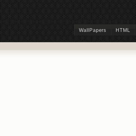
WallPapers
HTML