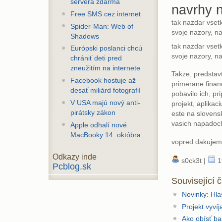
servera zdarma
navrhy n
Free SMS cez internet
tak nazdar vset
Spider-Man: Web of
svoje nazory, n
Shadows
tak nazdar vset
Európski poslanci chcú
svoje nazory, n
chrániť deti pred
zneužitím na internete
Takze, predstav
Facebook hostuje až
primerane financ
desať miliárd fotografií
pobavilo ich, p
V USA majú nový anti-
projekt, aplikac
pirátsky zákon
este na slovensk
vasich napadoch
Apple odhalí nové
MacBooky 14. októbra
vopred dakujem 
Odkazy inde
s0ck3t |
1
Pcblog.sk
Související 
Novinky: Hla
Projekt vyvíj
Ako obísť ba