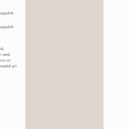
yjadrili
yjadrili
k
di,
am web
eco co
ladeli pri