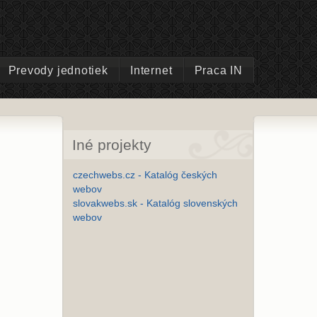
Prevody jednotiek
Internet
Praca IN
Iné projekty
czechwebs.cz - Katalóg českých
webov
slovakwebs.sk - Katalóg slovenských
webov