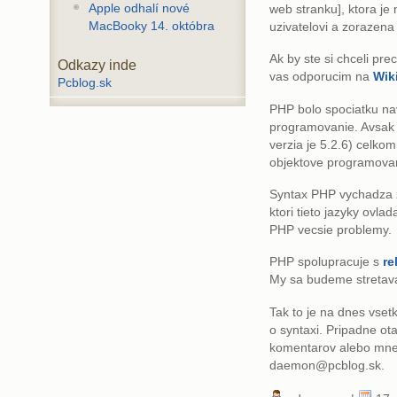
Apple odhalí nové
web stranku], ktora je
MacBooky 14. októbra
uzivatelovi a zorazena 
Ak by ste si chceli prec
Odkazy inde
vas odporucim na
Wik
Pcblog.sk
PHP bolo spociatku n
programovanie. Avsak 
verzia je 5.2.6) celko
objektove programova
Syntax PHP vychadza z 
ktori tieto jazyky ovl
PHP vecsie problemy.
PHP spolupracuje s
re
My sa budeme stretava
Tak to je na dnes vse
o syntaxi. Pripadne ot
komentarov alebo mne
daemon@pcblog.sk.