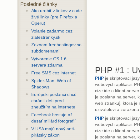
Posledné články
Ako urobiť z linkov v code
živé linky (pre Firefox a
Operu)
Volanie zadarmo cez
zlatestranky.sk
Zoznam freehostingov so
subdomenami
Vytvorenie CS 1.6
servera zdarma
PHP #1 : U
Free SMS cez internet
PHP
je skriptovaci ja
Spider-Man: Web of
webovych aplikacii. PH
Shadows
cize ide o klient-serve
Európski poslanci chcú
je poslana na server, 
chrániť deti pred
web stranku], ktora je
zneužitím na internete
uzivatelovi a zorazena 
Facebook hostuje až
PHP
je skriptovaci ja
desať miliárd fotografií
webovych aplikacii. PH
V USA majú nový anti-
cize ide o klient-serve
pirátsky zákon
je poslana na server, 