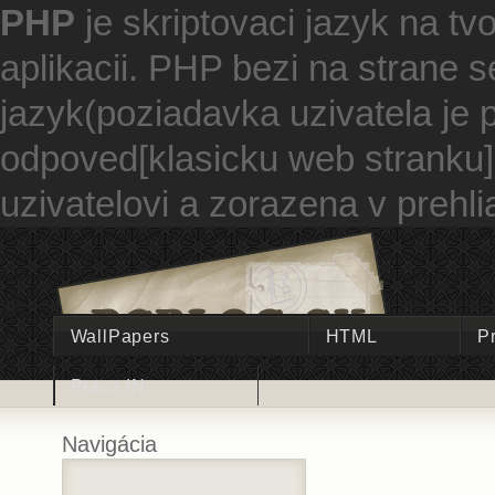
PHP
je skriptovaci jazyk na 
aplikacii. PHP bezi na strane se
jazyk(poziadavka uzivatela je 
odpoved[klasicku web stranku],
uzivatelovi a zorazena v prehli
WallPapers
HTML
P
Praca IN
Navigácia