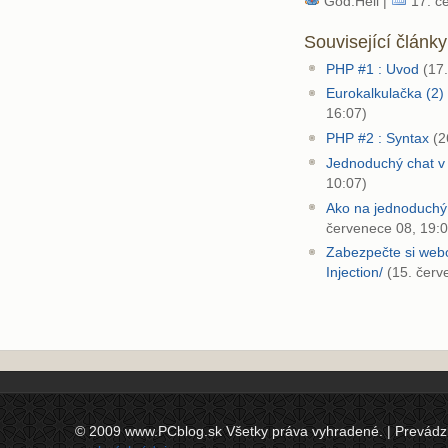
God.Hell |
17. č
Související články
PHP #1 : Uvod
(17.
Eurokalkulačka (2)
16:07)
PHP #2 : Syntax
(2
Jednoduchý chat 
10:07)
Ako na jednoduchý
červenece 08, 19:0
Zabezpečte si web
Injection/
(15. červ
© 2009 www.PCblog.sk Všetky práva vyhradené. | Prevádzkov