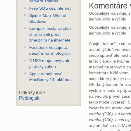
servera zdarma
Komentáre
Free SMS cez internet
Odosielajte na svojej 
Spider-Man: Web of
jednoducho a rýchlo
Shadows
Odosielajte na svojej 
Európski poslanci chcú
jednoducho a rýchlo
chrániť deti pred
zneužitím na internete
Ahojte, tak určite ste sa
Facebook hostuje až
aspoň týždeň venovali 
desať miliárd fotografií
niečo spraviť ale nech
V USA majú nový anti-
tento článok je hlavne
pirátsky zákon
maximálne lenivých pr
komentáre k článkom. 
Apple odhalí nové
script ktorý pracuje n
MacBooky 14. októbra
DB daný komentár a z
výstup, v našom prípad
Odkazy inde
na vec. Ak prvým začn
Pcblog.sk
takto môže vyzerať :
C
idclanku int, meno var
varchar(200), url varch
varchar(100), ncas big
aspoň deň sa učí MySQ