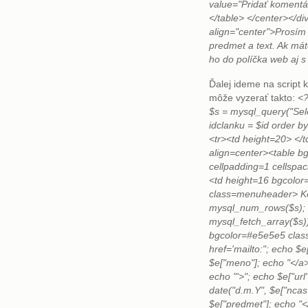
value="Pridať komentá
</table> </center></di
align="center">Prosím
predmet a text. Ak mát
ho do políčka web aj s 
Ďalej ideme na script
môže vyzerať takto:
<?
$s = mysql_query("Sel
idclanku = $id order b
<tr><td height=20> </t
align=center><table b
cellpadding=1 cellspac
<td height=16 bgcolo
class=menuheader> Ko
mysql_num_rows($s); e
mysql_fetch_array($s))
bgcolor=#e5e5e5 clas
href='mailto:"; echo $e
$e["meno"]; echo "</a> 
echo "'>"; echo $e["url
date("d.m.Y", $e["ncas"
$e["predmet"]; echo "