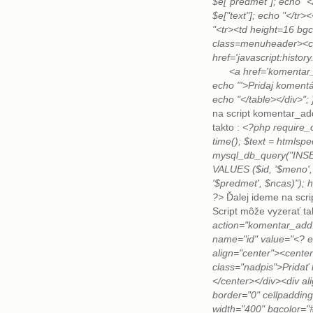
$e["predmet"]; echo "
$e["text"]; echo "</tr>
"<tr><td height=16 bg
class=menuheader><c
href='javascript:histo
<a href='komentar_pr
echo "'>Pridaj komentá
echo "</table></div>";
na script komentar_ad
takto :
<?php require_
time(); $text = htmlspe
mysql_db_query("INS
VALUES ($id, '$meno', '
'$predmet', $ncas)"); 
?>
Ďalej ideme na scri
Script môže vyzerať ta
action="komentar_add
name="id" value="<? e
align="center"><cent
class="nadpis">Prida
</center></div><div al
border="0" cellpadding
width="400" bgcolor="