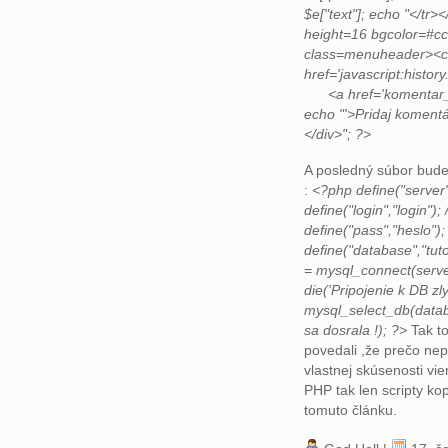
$e["text"]; echo "</tr>
height=16 bgcolor=#c
class=menuheader><c
href='javascript:histo
<a href='komentar_pr
echo "'>Pridaj komentá
</div>"; ?>
A posledný súbor bude
:
<?php define("server"
define("login","login");
define("pass","heslo")
define("database","tut
= mysql_connect(server
die('Pripojenie k DB zly
mysql_select_db(datab
sa dosrala !); ?>
Tak t
povedali ,že prečo nep
vlastnej skúsenosti vi
PHP tak len scripty kop
tomuto článku.