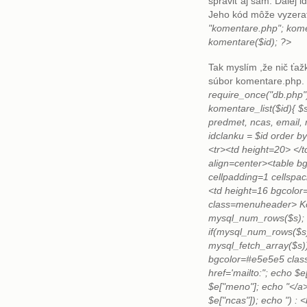
spraviť aj sám. Ďalej 
Jeho kód môže vyzerať
"komentare.php"; komen
komentare($id); ?>
Tak myslím ,že nič ťaž
súbor komentare.php
require_once("db.php")
komentare_list($id){ $
predmet, ncas, email
idclanku = $id order b
<tr><td height=20> </t
align=center><table b
cellpadding=1 cellspac
<td height=16 bgcolo
class=menuheader> Ko
mysql_num_rows($s); e
if(mysql_num_rows($s)
mysql_fetch_array($s))
bgcolor=#e5e5e5 clas
href='mailto:"; echo $e
$e["meno"]; echo "</a>
$e["ncas"]); echo ") : 