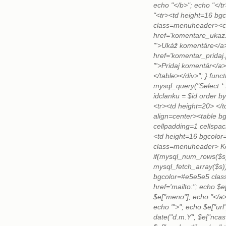
echo "</b>"; echo "</tr
"<tr><td height=16 bg
class=menuheader><c
href='komentare_ukaz.
"'>Ukáž komentáre
href='komentar_pridaj.
"'>Pridaj komentár</a>"
</table></div>"; } func
mysql_query("Select *
idclanku = $id order b
<tr><td height=20> </t
align=center><table b
cellpadding=1 cellspac
<td height=16 bgcolo
class=menuheader> Ko
if(mysql_num_rows($s)
mysql_fetch_array($s))
bgcolor=#e5e5e5 clas
href='mailto:"; echo $e
$e["meno"]; echo "</a> 
echo "'>"; echo $e["url
date("d.m.Y", $e["ncas"