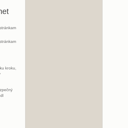
net
 stránkam
 stránkam
ku kroku,
y
ezpečný
dl