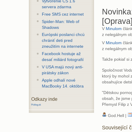
Vytvorenie CS 1.6
servera zdarma
Novinka:
Free SMS cez internet
[Oprava
Spider-Man: Web of
Shadows
V
Minulom
článk
z nelegálnym o
Európski poslanci chcú
chrániť deti pred
V
Minulom
článk
zneužitím na internete
z nelegálnym o
Facebook hostuje až
Takže pokiaľ si
desať miliárd fotografií
V USA majú nový anti-
Spoločnost Voda
pirátsky zákon
ktorý by mohol 
Apple odhalí nové
obsahujíce dets
MacBooky 14. októbra
"Dětskou pornog
obsah, že jsme 
Odkazy inde
Přemysl Filip z
Pcblog.sk
God.Hell |
Související 