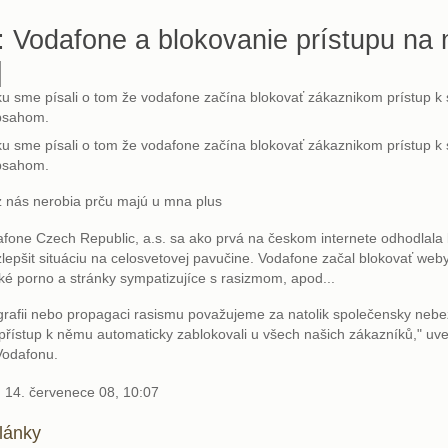
 Vodafone a blokovanie prístupu na 
]
u sme písali o tom že vodafone začína blokovať zákaznikom prístup k
bsahom.
u sme písali o tom že vodafone začína blokovať zákaznikom prístup k
bsahom.
 z nás nerobia prču majú u mna plus
fone Czech Republic, a.s. sa ako prvá na českom internete odhodlala 
zlepšit situáciu na celosvetovej pavučine. Vodafone začal blokovať web
ké porno a stránky sympatizujíce s rasizmom, apod...
rafii nebo propagaci rasismu považujeme za natolik společensky neb
přístup k němu automaticky zablokovali u všech našich zákazníků," uve
 Vodafonu.
14. červenece 08, 10:07
články