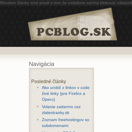
Minulom článku sme písali o tom že vodafone začína blokovať zákazni
Navigácia
Posledné články
Ako urobiť z linkov v code
živé linky (pre Firefox a
Operu)
Volanie zadarmo cez
zlatestranky.sk
Zoznam freehostingov so
subdomenami