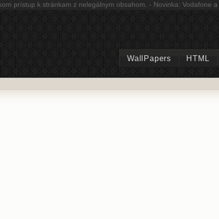
kom prístup k stránkam z nelegálnym obsahom. - Novinka: Vodafone a b
WallPapers
HTML