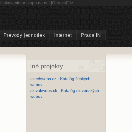
lokovanie prístupu na net [Oprava]" />
Prevody jednotiek
Internet
Praca IN
Iné projekty
czechwebs.cz - Katalóg českých
webov
slovakwebs.sk - Katalóg slovenských
webov