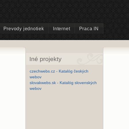
Prevody jednotiek
Internet
Praca IN
Iné projekty
czechwebs.cz - Katalóg českých
webov
slovakwebs.sk - Katalóg slovenských
webov