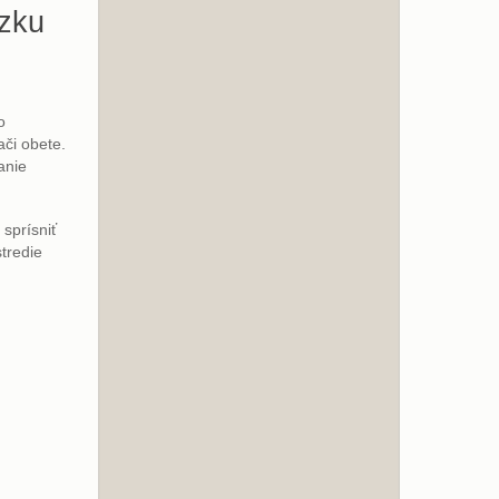
ázku
o
ači obete.
anie
sprísniť
tredie