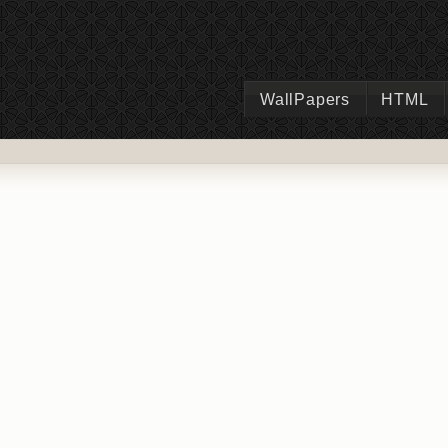
WallPapers
HTML