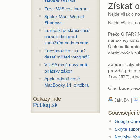
servera zdarma
Získať 
Free SMS cez internet
Nejde však o no
Spider-Man: Web of
Shadows
Nejde však o no
Európski poslanci chcú
Prečo GIFAR? Ná
chrániť deti pred
obrázkovy súbor
zneužitím na internete
Útok podľa auto
Facebook hostuje až
obrázkových sú
desať miliárd fotografií
Zabrániť takýmt
V USA majú nový anti-
pravidlá pri na
pirátsky zákon
Javy (JRE), aby
Apple odhalí nové
MacBooky 14. októbra
Gifar bude prez
Odkazy inde
JakuBN |
Pcblog.sk
Související 
Google Chro
Skryté súbor
Novinky: Yo