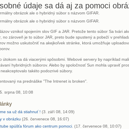
osobné údaje sa dá aj za pomoci obr
rmálny obrázok ale o hybridný súbor s názvom GIFAR.
rmálny obrázok ale o hybridný súbor s názvom GIFAR.
zov vznikol spojením slov GIF a JAR. Pretože tento súbor Sa tvári ak
, no zároveň je to súbor JAR, preto bude spustený a pobeží v prehliad
rov možno uskutočniť na akejkoľvek stránke, ktorá umožňuje uploadov
borov.
o útokom sa dá viacerými spôsobmi. Webové servery by napríklad mali 
hrávaní hybridných súborov. Alebo by spoločnosť Sun mohla upraviť pros
 neakceptovalo takéto podozrivé súbory.
entovaný na prednáške "The Intrenet is broken".
5. srpna 08, 10:08
články
me sa už dá stiahnuť !
(3. září 08, 14:09)
y v obrázku
(26. červenece 08, 16:07)
utube spúšťa fórum ako centrum pomoci.
(17. červenece 08, 10:07)