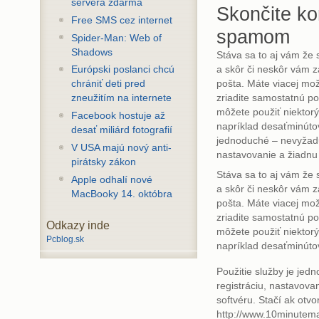
servera zdarma
Skončite k
Free SMS cez internet
spamom
Spider-Man: Web of
Shadows
Stáva sa to aj vám že s
a skôr či neskôr vám 
Európski poslanci chcú
pošta. Máte viacej mož
chrániť deti pred
zriadite samostatnú p
zneužitím na internete
môžete použiť niektorý
Facebook hostuje až
napríklad desaťminútov
desať miliárd fotografií
jednoduché – nevyžadu
V USA majú nový anti-
nastavovanie a žiadnu 
pirátsky zákon
Stáva sa to aj vám že s
Apple odhalí nové
a skôr či neskôr vám 
MacBooky 14. októbra
pošta. Máte viacej mož
zriadite samostatnú p
Odkazy inde
môžete použiť niektorý
Pcblog.sk
napríklad desaťminúto
Použitie služby je je
registráciu, nastavovan
softvéru. Stačí ak otv
http://www.10minutema