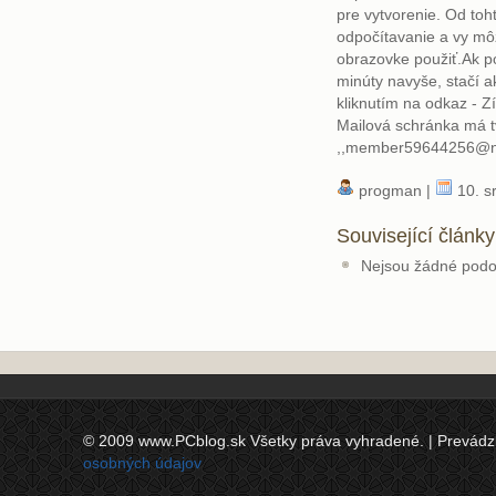
pre vytvorenie. Od to
odpočítavanie a vy m
obrazovke použiť.Ak po
minúty navyše, stačí a
kliknutím na odkaz - Z
Mailová schránka má t
,,member59644256@ny
progman |
10. s
Související články
Nejsou žádné podo
© 2009 www.PCblog.sk Všetky práva vyhradené. | Prevádzkov
osobných údajov