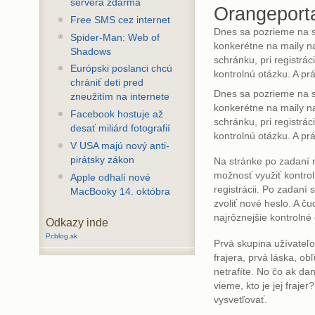
servera zdarma
Orangeporta
Free SMS cez internet
Dnes sa pozrieme na s
Spider-Man: Web of
konkerétne na maily na
Shadows
schránku, pri registrác
Európski poslanci chcú
kontrolnú otázku. A pr
chrániť deti pred
Dnes sa pozrieme na s
zneužitím na internete
konkerétne na maily na
Facebook hostuje až
schránku, pri registrác
desať miliárd fotografií
kontrolnú otázku. A pr
V USA majú nový anti-
pirátsky zákon
Na stránke po zadaní
možnosť využiť kontro
Apple odhalí nové
registrácii. Po zadan
MacBooky 14. októbra
zvoliť nové heslo. A ču
najrôznejšie kontrolné 
Odkazy inde
Pcblog.sk
Prvá skupina užívateľo
frajera, prvá láska, ob
netrafíte. No čo ak d
vieme, kto je jej fraje
vysvetľovať.