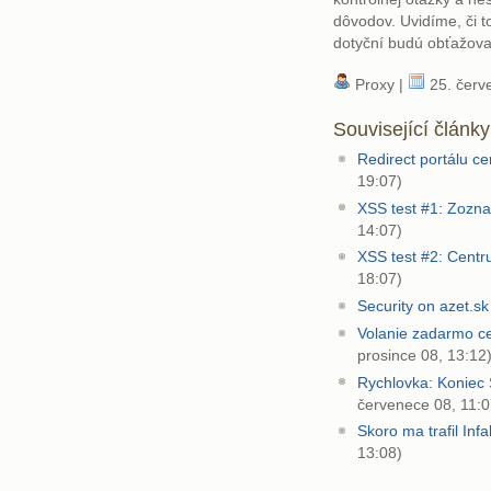
dôvodov. Uvidíme, či 
dotyční budú obťažova
Proxy |
25. červ
Související články
Redirect portálu c
19:07)
XSS test #1: Zozn
14:07)
XSS test #2: Centr
18:07)
Security on azet.sk
Volanie zadarmo ce
prosince 08, 13:12
Rychlovka: Koniec 
červenece 08, 11:0
Skoro ma trafil Infa
13:08)