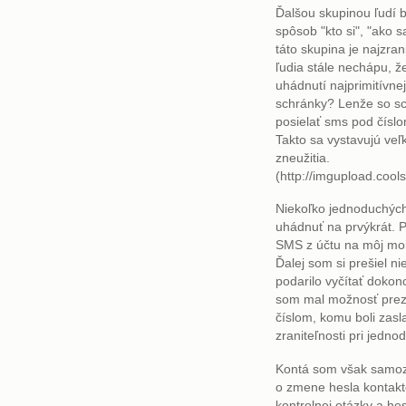
Ďalšou skupinou ľudí bo
spôsob "kto si", "ako 
táto skupina je najzran
ľudia stále nechápu, ž
uhádnutí najprimitívne
schránky? Lenže so s
posielať sms pod číslo
Takto sa vystavujú veľ
zneužitia.
(http://imgupload.coolsk
Niekoľko jednoduchých
uhádnuť na prvýkrát. 
SMS z účtu na môj mobi
Ďalej som si prešiel ni
podarilo vyčítať dokon
som mal možnosť preze
číslom, komu boli zasla
zraniteľnosti pri jedn
Kontá som však samoz
o zmene hesla kontak
kontrolnej otázky a h