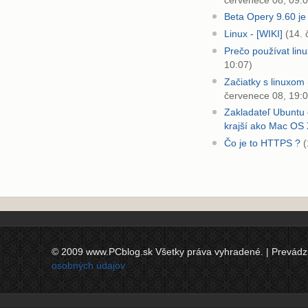
červenece 08, 09:0
Beta Opery 9.60 je
Linux - [WIKI]
(14. 
Prečo používat linu
10:07)
Začiatky s linuxom
červenece 08, 19:0
Zakladateľ Ubuntu 
krajší ako Mac OS
Čo je to HTTPS ?
(
© 2009 www.PCblog.sk Všetky práva vyhradené. | Prevádzkov
osobných údajov