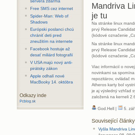
servera zdarma
Mandriva L
Free SMS cez internet
je tu
Spider-Man: Web of
Shadows
Na stránke linux mandri
prvý Release Candidat
Európski poslanci chcú
(kódové označenie „C
chrániť deti pred
zneužitím na internete
Na stránke linux mandri
Facebook hostuje až
prvý Release Candidat
desať miliárd fotografií
(kódové označenie „C
V USA majú nový anti-
Viac informácií o nove
pirátsky zákon
novinkami sa spomína 
Apple odhalí nové
repozitárov, ovládač m
MacBooky 14. októbra
Atheros karty bol vystr
je aj výsledný vzhľad s
Odkazy inde
založená na kerneli 2.6
Pcblog.sk
God.Hell |
5. zář
Související články
Vyšla Mandriva Lin