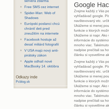
servera zdarma
Google Hac
Free SMS cez internet
Zrejme každý z Vás poz
Spider-Man: Web of
vyhľadávač google. Pís
Shadows
navštevovaný etc. urči
Európski poslanci chcú
Ukážeme si menej použ
chrániť deti pred
funkcie o ktorých možn
zneužitím na internete
Ukážeme si napr. Ako 
Facebook hostuje až
informácie do systémo
desať miliárd fotografií
mnoho viac. Takémuto 
nadpise prečítali sa h
V USA majú nový anti-
článku si vysvetlíme a
pirátsky zákon
Apple odhalí nové
Zrejme každý z Vás poz
MacBooky 14. októbra
vyhľadávač google. Pís
navštevovaný etc. urči
Ukážeme si menej použ
Odkazy inde
funkcie o ktorých možn
Pcblog.sk
Ukážeme si napr. Ako 
informácie do systémo
mnoho viac. Takémuto 
nadpise prečítali sa h
článku si vysvetlíme a