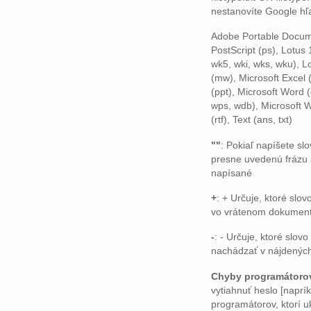
nestanovíte Google hľ
Adobe Portable Docum
PostScript (ps), Lotus
wk5, wki, wks, wku), 
(mw), Microsoft Excel 
(ppt), Microsoft Word 
wps, wdb), Microsoft W
(rtf), Text (ans, txt)
""
: Pokiaľ napíšete s
presne uvedenú frázu 
napísané
+
: + Určuje, ktoré slo
vo vrátenom dokument
-
: - Určuje, ktoré slov
nachádzať v nájdenýc
Chyby programátoro
vytiahnuť heslo [naprí
programátorov, ktorí uk