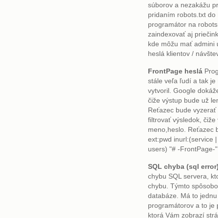
súborov a nezakážu p
pridaním robots.txt do 
programátor na robots
zaindexovať aj priečin
kde môžu mať admini 
heslá klientov / návšt
FrontPage heslá
Prog
stále veľa ľudí a tak j
vytvoril. Google dokáže
čiže výstup bude už le
Reťazec bude vyzerať 
filtrovať výsledok, čiže
meno,heslo. Reťazec by
ext:pwd inurl:(service |
users) "# -FrontPage-"
SQL chyba (sql error
chybu SQL servera, kto
chybu. Týmto spôsobom
databáze. Má to jedn
programátorov a to je
ktorá Vám zobrazí str