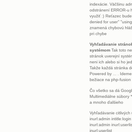
indexácie. Väčšinu ad
odstránení ERROR-u h
využiť :) Reťazec bud
denied for user" "usin
znamená chybovú hláš
pri chybe
Vyhľadávanie stránok
systémom
Tak toto n
stránok uverejní systé
neni ich alebo si ho je
Takže každá stránka d
Powered by ... . Ideme
bežiace na php-fusio
Čo všetko sa dá Googl
Multimediálne súbory *
a mnoho ďalšieho
Vyhľadávanie citlivých ú
inurl:admin intitle:login
inurl:admin inurl:userli
inurl:userlist