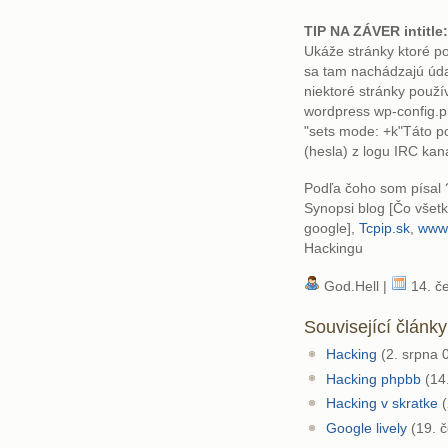
TIP NA ZÁVER
intitl
Ukáže stránky ktoré p
sa tam nachádzajú úd
niektoré stránky použí
wordpress wp-config.ph
"sets mode: +k"Táto p
(hesla) z logu IRC kan
Podľa čoho som písal ?
Synopsi blog [Čo vše
google],
Tcpip.sk
,
www.
Hackingu
God.Hell |
14. č
Související články
Hacking
(2. srpna 0
Hacking phpbb
(14.
Hacking v skratke
(
Google lively
(19. č