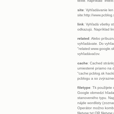
texte. napríklad "inte
site
: Vyhľadávanie len
site:http://www.pcblog.
link
: Vyhľadá všetky s
odkazujú. Napríklad li
related
: Alebo príbuzn
vyhľadávate. Do vyhľa
"related:www.google.s
vyhľadávačov.
cache
: Cached stránky
umiestené priamo na d
"cache:pcblog.sk hack
pcblogu a so zvýrazne
filetype
: Tk použijete 
Google obmedzí hľada
stanoveného typu. Napr.:
nájde wordlisty (zoznam
Operátor možno kombin
filetype:txt OR filetyp