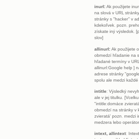
inurl:
Ak použijete inu
na slová v URL stránky.
stránky s "hacker" v a
kdekoľvek. pozn. preh
získate iný výsledok. 
slov]
allinurl:
Ak použijete o
obmedzí hľadanie na s
hľadané termíny v URL 
allinurl:Google help ]
adrese stránky "google
spolu ale medzi každé
intitle
: Výsledký nevyh
ale v jej titulku. [Vcel
"intitle:domáce zviera
obmedzí na stránky v k
zvieratá' pozn. medzi 
medzera lebo operátor 
intext, allintext
: Intex