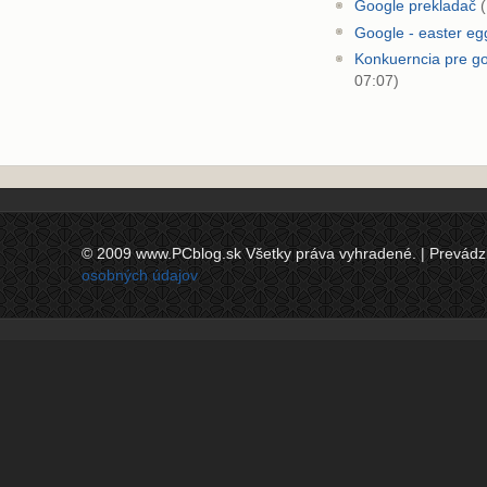
Google prekladač
(
Google - easter eg
Konkuerncia pre g
07:07)
© 2009 www.PCblog.sk Všetky práva vyhradené. | Prevádzkov
osobných údajov