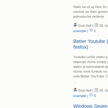
Stalo sa už aj Vám že 
nechce sa Vám generov
jednoduché riešenie
God.Hell |
28. če
example
|
1
Better Youtube (
firefox)
Youtube určite všetci 
objavujú rôzne scripty
alebo aj samostatné p
rôzne nové funkcie na
volá Better YouTube. 
…
God.Hell |
28. če
example
|
0
Windows Seven 