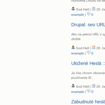
rozhrania Linuxu na d
God.Hell |
29. če
example
|
0
Drupal: seo UR
Ako na peknú URL v sy
zložité
God.Hell |
28. če
example
|
0
Uložené Heslá ::
Ja Vás chcem oboznámiť
používanie IE.
God.Hell |
28. če
example
|
0
Zabudnuté heslá: