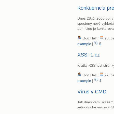
Konkuerncia pre
Dnes 28.júl 2008 bol 
spustený nový vyhľadáv
abmíciou je konkurov
God.Hell |
28. če
example
|
5
XSS: 1.cz
Krátky XSS test stránk
God.Hell |
27. če
example
|
4
Vírus v CMD
Tak dnes vám ukážem 
jednoduché vírusy v 