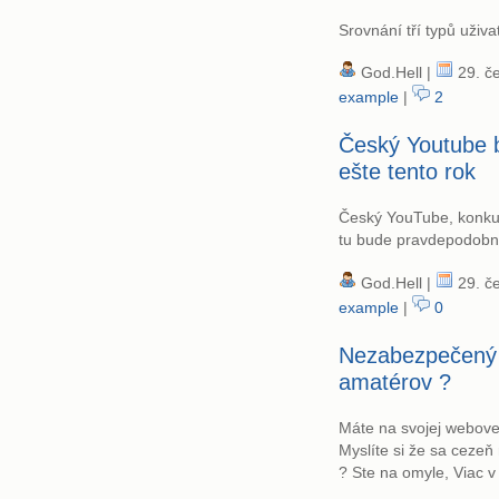
Srovnání tří typů uživa
God.Hell |
29. če
example
|
2
Český Youtube 
ešte tento rok
Český YouTube, konkur
tu bude pravdepodobne
God.Hell |
29. če
example
|
0
Nezabezpečený
amatérov ?
Máte na svojej webovej
Myslíte si že sa cezeň
? Ste na omyle, Viac v