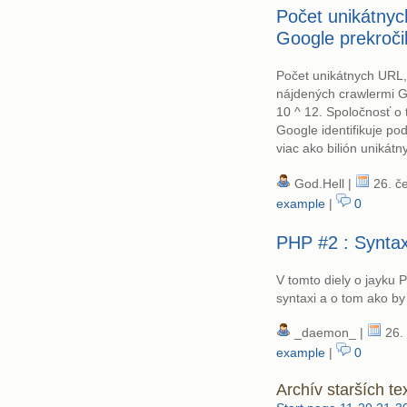
Počet unikátny
Google prekročil
Počet unikátnych URL,
nájdených crawlermi Go
10 ^ 12. Spoločnosť o 
Google identifikuje po
viac ako bilión unikát
God.Hell |
26. če
example
|
0
PHP #2 : Synta
V tomto diely o jayku 
syntaxi a o tom ako by
_daemon_ |
26. 
example
|
0
Archív starších te