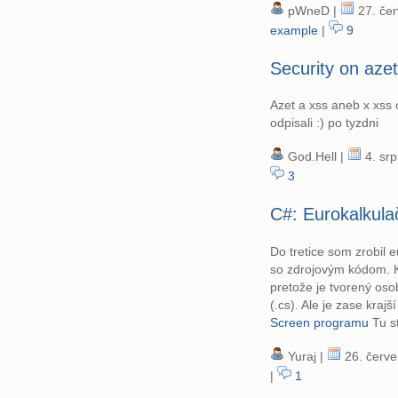
pWneD |
27. čer
example
|
9
Security on azet
Azet a xss aneb x xss 
odpisali :) po tyzdni
God.Hell |
4. srp
3
C#: Eurokalkula
Do tretice som zrobil e
so zdrojovým kódom. Kó
pretože je tvorený oso
(.cs). Ale je zase krajší
Screen programu
Tu s
Yuraj |
26. červe
|
1