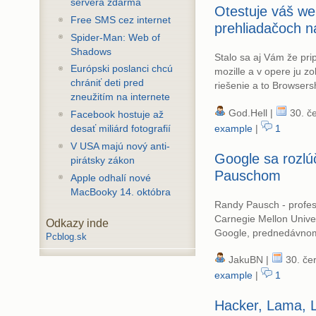
servera zdarma
Otestuje váš we
Free SMS cez internet
prehliadačoch n
Spider-Man: Web of
Shadows
Stalo sa aj Vám že pri
Európski poslanci chcú
mozille a v opere ju zo
chrániť deti pred
riešenie a to Browser
zneužitím na internete
God.Hell |
30. če
Facebook hostuje až
example
|
1
desať miliárd fotografií
V USA majú nový anti-
Google sa rozlú
pirátsky zákon
Pauschom
Apple odhalí nové
MacBooky 14. októbra
Randy Pausch - profes
Carnegie Mellon Univer
Odkazy inde
Google, prednedávnom
Pcblog.sk
JakuBN |
30. če
example
|
1
Hacker, Lama, 