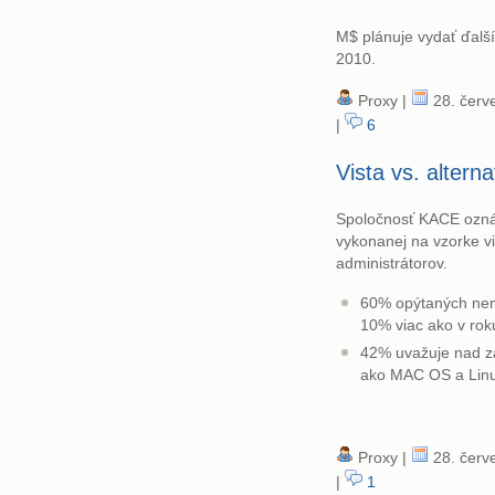
M$ plánuje vydať ďalš
2010.
Proxy |
28. červ
|
6
Vista vs. alterna
Spoločnosť KACE ozná
vykonanej na vzorke v
administrátorov.
60% opýtaných nemá
10% viac ako v rok
42% uvažuje nad z
ako MAC OS a Lin
Proxy |
28. červ
|
1