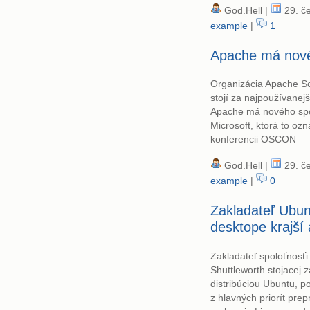
God.Hell |
29. če
example
|
1
Apache má nov
Organizácia Apache So
stojí za najpoužívane
Apache má nového spo
Microsoft, ktorá to oz
konferencii OSCON
God.Hell |
29. če
example
|
0
Zakladateľ Ubun
desktope krajš
Zakladateľ spoloťnosťi
Shuttleworth stojacej 
distribúciou Ubuntu, p
z hlavných priorít pre