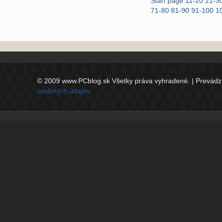
Start page
11-20
21-3
71-80
81-90
91-100
1
© 2009 www.PCblog.sk Všetky práva vyhradené. | Prevádzkov
osobných údajov